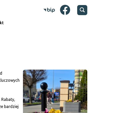
kt
ad
 kluczowych
. Rabaty,
ze bardziej