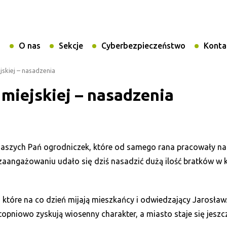
i
O nas
Sekcje
Cyberbezpieczeństwo
Konta
skiej – nasadzenia
miejskiej – nasadzenia
naszych Pań ogrodniczek, które od samego rana pracowały n
zaangażowaniu udało się dziś nasadzić dużą ilość bratków w
które na co dzień mijają mieszkańcy i odwiedzający Jarosław
topniowo zyskują wiosenny charakter, a miasto staje się jeszc